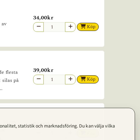
34,00kr
r av
Köp
39,00kr
de flesta
Köp
 silas på
..
l, 10 cm
54,00kr
nalitet, statistik och marknadsföring. Du kan välja vilka
åse
Köp
a.