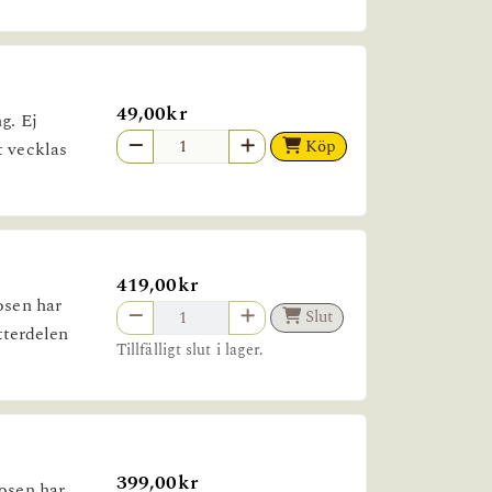
49,00kr
g. Ej
Köp
t vecklas
419,00kr
osen har
Slut
Ytterdelen
Tillfälligt slut i lager.
399,00kr
mosen har