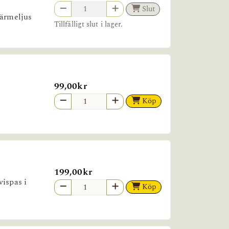
Slut
värmeljus
Tillfälligt slut i lager.
99,00kr
Köp
199,00kr
vispas i
Köp