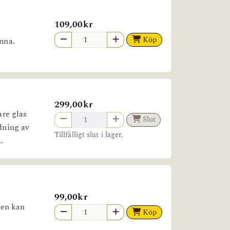
109,00kr
Köp
anna.
299,00kr
are glas
Slut
edning av
Tillfälligt slut i lager.
.
99,00kr
ven kan
Köp