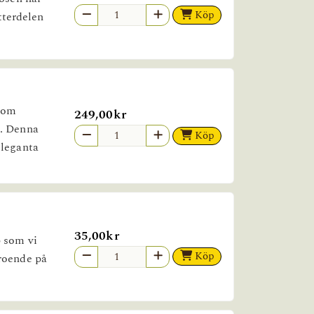
Köp
Ytterdelen
.
 som
249,00kr
n. Denna
Köp
eleganta
35,00kr
p som vi
Köp
eroende på