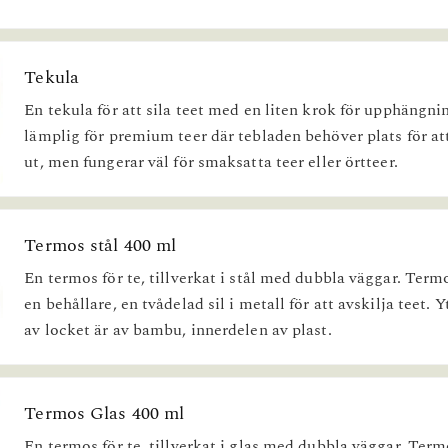
Tekula
En tekula för att sila teet med en liten krok för upphängnin
lämplig för premium teer där tebladen behöver plats för at
ut, men fungerar väl för smaksatta teer eller örtteer.
Termos stål 400 ml
En termos för te, tillverkat i stål med dubbla väggar. Term
en behållare, en tvådelad sil i metall för att avskilja teet. 
av locket är av bambu, innerdelen av plast.
Termos Glas 400 ml
En termos för te, tillverkat i glas med dubbla väggar. Ter