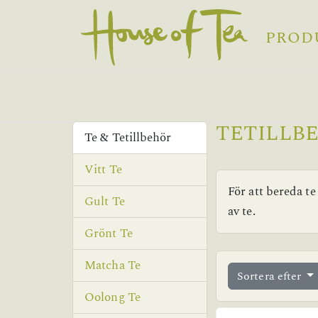
PROD
TETILLB
Te & Tetillbehör
Vitt Te
För att bereda te
Gult Te
av te.
Grönt Te
Matcha Te
Sortera efter
Oolong Te