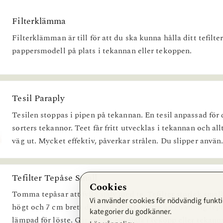
Filterklämma
Filterklämman är till för att du ska kunna hålla ditt tefilte
pappersmodell på plats i tekannan eller tekoppen.
Tesil Paraply
Tesilen stoppas i pipen på tekannan. En tesil anpassad för 
sorters tekannor. Teet får fritt utvecklas i tekannan och allt
väg ut. Mycket effektiv, påverkar strålen. Du slipper använ.
Tefilter Tepåse Small
Cookies
Tomma tepåsar att fylla själv med te. Tefilter storlek smal
Vi använder cookies för nödvändig funktio
högt och 7 cm brett dubbelbottnat, större än en vanlig tep
kategorier du godkänner.
lämpad för löste. Går väl att använda i tekopp eller tekann