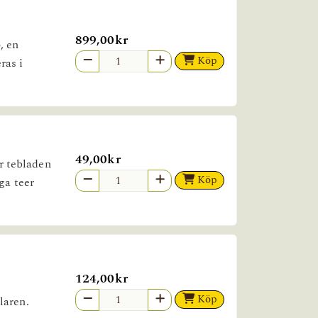
899,00kr
, en
Köp
ras i
49,00kr
är tebladen
Köp
ga teer
124,00kr
Köp
laren.