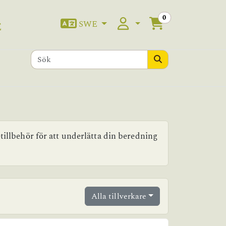
0
SWE
E
etillbehör för att underlätta din beredning
Alla tillverkare