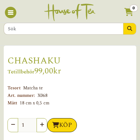
0
CHASHAKU
99,00kr
Tetillbehör
Tesort
Matcha te
Art. nummer:
X068
Mått
18 cm x 0,5 cm
Antal
KÖP