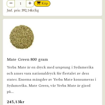
Köp
Jmf. pris: 392,14kr/kg
Mate Green 800 gram
Yerba Mate är en dryck med ursprung i Sydamerika
och anses vara nationaldryck för flertalet av dess
stater. Enorma mängder av Yerba Mate konsumeras i
Sydamerika. Mate Green, vår Yerba Mate är gjord
på...
245,13kr