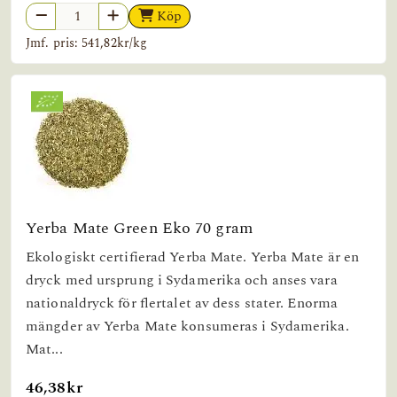
Köp
Jmf. pris: 541,82kr/kg
Yerba Mate Green Eko 70 gram
Ekologiskt certifierad Yerba Mate. Yerba Mate är en
dryck med ursprung i Sydamerika och anses vara
nationaldryck för flertalet av dess stater. Enorma
mängder av Yerba Mate konsumeras i Sydamerika.
Mat...
46,38kr