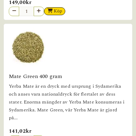
149,00kr
Köp
Mate Green 400 gram
Yerba Mate är en dryck med ursprung i Sydamerika
och anses vara nationaldryck för flertalet av dess
stater. Enorma mängder av Yerba Mate konsumeras i
Sydamerika. Mate Green, vår Yerba Mate är gjord
på...
141,02kr