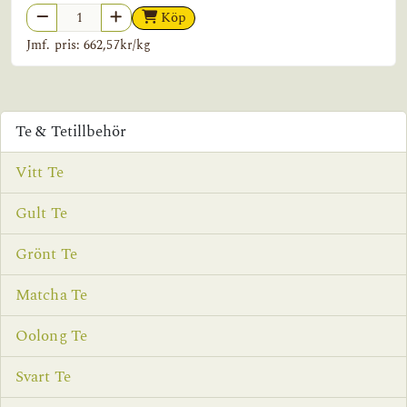
Köp
Jmf. pris: 662,57kr/kg
Te & Tetillbehör
Vitt Te
Gult Te
Grönt Te
Matcha Te
Oolong Te
Svart Te