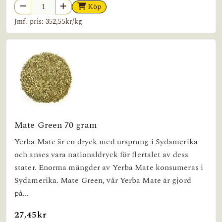
Köp
Jmf. pris: 352,55kr/kg
Mate Green 70 gram
Yerba Mate är en dryck med ursprung i Sydamerika
och anses vara nationaldryck för flertalet av dess
stater. Enorma mängder av Yerba Mate konsumeras i
Sydamerika. Mate Green, vår Yerba Mate är gjord
på...
27,45kr