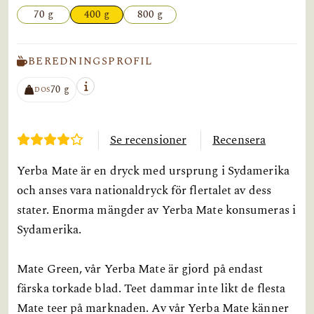
70 g
400 g
800 g
BEREDNINGSPROFIL
70 g
DOS
Se recensioner
Recensera
Yerba Mate är en dryck med ursprung i Sydamerika
och anses vara nationaldryck för flertalet av dess
stater. Enorma mängder av Yerba Mate konsumeras i
Sydamerika.
Mate Green, vår Yerba Mate är gjord på endast
färska torkade blad. Teet dammar inte likt de flesta
Mate teer på marknaden. Av vår Yerba Mate känner