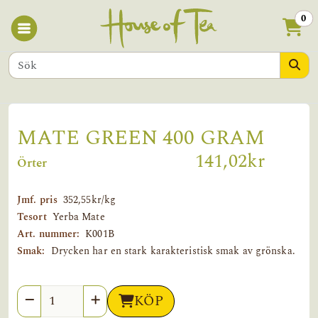
0
MATE GREEN 400 GRAM
141,02kr
Örter
Jmf. pris
352,55kr/kg
Tesort
Yerba Mate
Art. nummer:
K001B
Smak:
Drycken har en stark karakteristisk smak av grönska.
Antal
KÖP