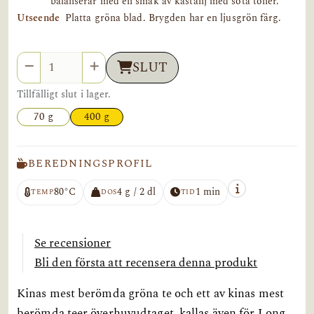
balanserar med en smak av kastanj med söta toner.
Utseende
Platta gröna blad. Brygden har en ljusgrön färg.
Antal
SLUT
Tillfälligt slut i lager.
70 g
400 g
BEREDNINGSPROFIL
80°C
4 g / 2 dl
1 min
TEMP
DOS
TID
Se recensioner
Bli den första att recensera denna produkt
Kinas mest berömda gröna te och ett av kinas mest
berömda teer överhuvudtaget, kallas även för Long