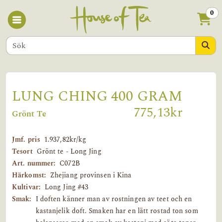
0
LUNG CHING 400 GRAM
775,13kr
Grönt Te
Jmf. pris
1.937,82kr/kg
Tesort
Grönt te - Long Jing
Art. nummer:
C072B
Härkomst:
Zhejiang provinsen i Kina
Kultivar:
Long Jing #43
Smak:
I doften känner man av rostningen av teet och en
kastanjelik doft. Smaken har en lätt rostad ton som