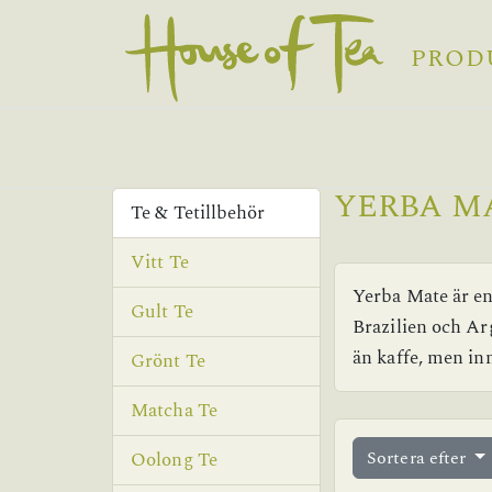
PROD
YERBA M
Te & Tetillbehör
Vitt Te
Yerba Mate är en
Gult Te
Brazilien och Ar
än kaffe, men in
Grönt Te
Matcha Te
Sortera efter
Oolong Te