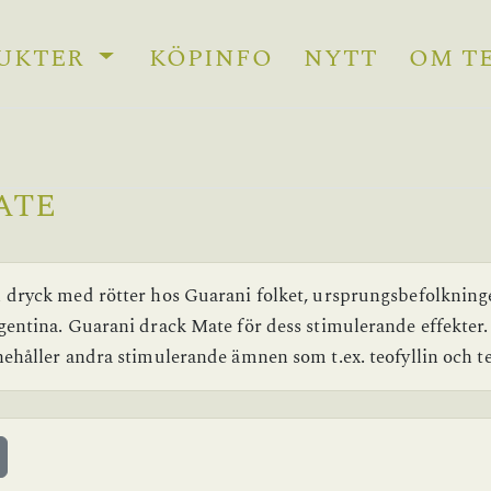
UKTER
KÖPINFO
NYTT
OM T
ATE
 dryck med rötter hos Guarani folket, ursprungsbefolkninge
gentina. Guarani drack Mate för dess stimulerande effekter. 
nehåller andra stimulerande ämnen som t.ex. teofyllin och t