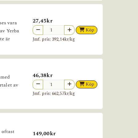
27,45kr
ses vara
Köp
 av Yerba
te är
Jmf. pris: 392,14kr/kg
46,38kr
k med
Köp
rtalet av
Jmf. pris: 662,57kr/kg
 oftast
149,00kr