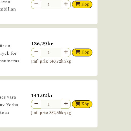
 även
Köp
ombillan
136,29kr
är en
Köp
ryck för
onsumeras
Jmf. pris: 340,72kr/kg
141,02kr
ses vara
Köp
 av Yerba
te är
Jmf. pris: 352,55kr/kg