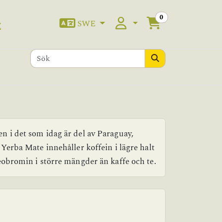
0
SWE
E
n i det som idag är del av Paraguay,
Yerba Mate innehåller koffein i lägre halt
eobromin i större mängder än kaffe och te.