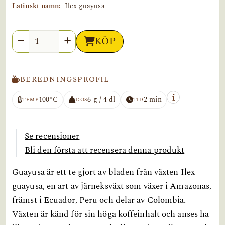
Latinskt namn:
Ilex guayusa
Antal
KÖP
BEREDNINGSPROFIL
100°C
6 g / 4 dl
2 min
TEMP
DOS
TID
Se recensioner
Bli den första att recensera denna produkt
Guayusa är ett te gjort av bladen från växten Ilex
guayusa, en art av järneksväxt som växer i Amazonas,
främst i Ecuador, Peru och delar av Colombia.
Växten är känd för sin höga koffeinhalt och anses ha