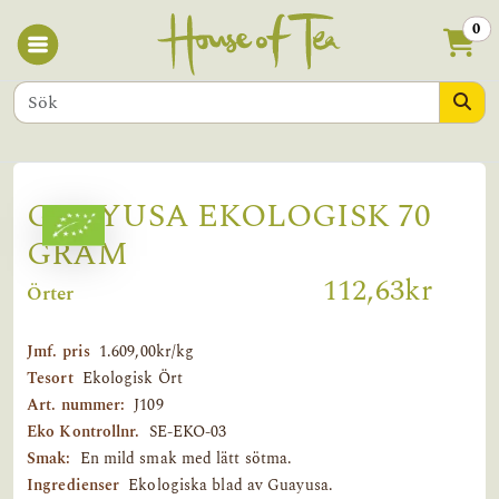
0
GUAYUSA EKOLOGISK 70
GRAM
112,63kr
Örter
Jmf. pris
1.609,00kr/kg
Tesort
Ekologisk Ört
Art. nummer:
J109
Eko Kontrollnr.
SE-EKO-03
Smak:
En mild smak med lätt sötma.
Ingredienser
Ekologiska blad av Guayusa.