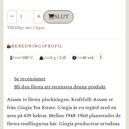
Antal
SLUT
Tillfälligt slut i lager.
BEREDNINGSPROFIL
100°C
3 g / 2 dl
40 sek
TEMP
DOS
TID
Se recensioner
Bli den första att recensera denna produkt
Assam te första plockningen. Kraftfullt Assam te
från Gingia Tea Estate. Gingia är en tegård med en
area på 439 hektar. Mellan 1948-1960 planterades de
första teodlingarna här. Gingia producerar ortodoxa