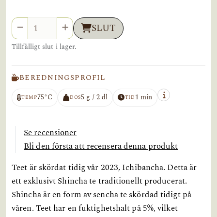
Antal
SLUT
Tillfälligt slut i lager.
BEREDNINGSPROFIL
75°C
5 g / 2 dl
1 min
TEMP
DOS
TID
Se recensioner
Bli den första att recensera denna produkt
Teet är skördat tidig vår 2023, Ichibancha. Detta är
ett exklusivt Shincha te traditionellt producerat.
Shincha är en form av sencha te skördad tidigt på
våren. Teet har en fuktighetshalt på 5%, vilket