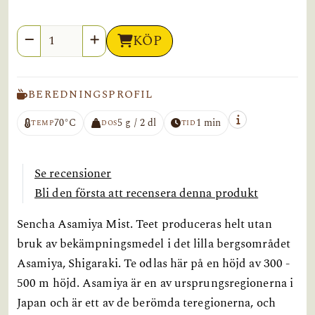
Antal
KÖP
BEREDNINGSPROFIL
70°C
5 g / 2 dl
1 min
TEMP
DOS
TID
Se recensioner
Bli den första att recensera denna produkt
Sencha Asamiya Mist. Teet produceras helt utan
bruk av bekämpningsmedel i det lilla bergsområdet
Asamiya, Shigaraki. Te odlas här på en höjd av 300 -
500 m höjd. Asamiya är en av ursprungsregionerna i
Japan och är ett av de berömda teregionerna, och