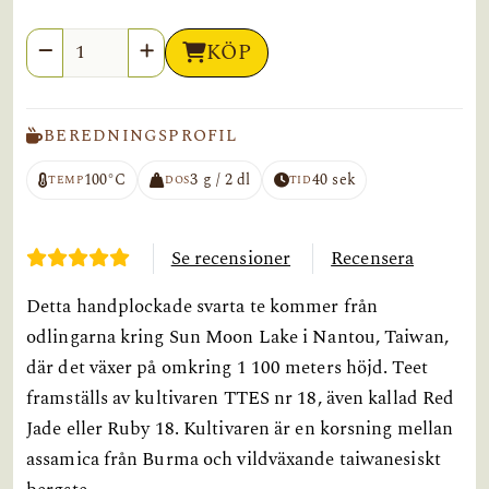
Antal
KÖP
BEREDNINGSPROFIL
100°C
3 g / 2 dl
40 sek
TEMP
DOS
TID
Se recensioner
Recensera
Detta handplockade svarta te kommer från
odlingarna kring Sun Moon Lake i Nantou, Taiwan,
där det växer på omkring 1 100 meters höjd. Teet
framställs av kultivaren TTES nr 18, även kallad Red
Jade eller Ruby 18. Kultivaren är en korsning mellan
assamica från Burma och vildväxande taiwanesiskt