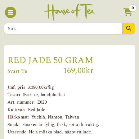
0
RED JADE 50 GRAM
169,00kr
Svart Te
Jmf. pris
3.380,00kr/kg
Tesort
Svart te, handplockat
Art. nummer:
E020
Kultivar:
Red Jade
Härkomst:
Yuchih, Nantou, Taiwan
Smak:
Smaken är fyllig, frisk, söt och fruktig.
Utseende
Hela mörka blad, något rullade.