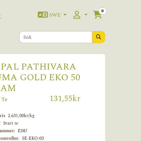
0
SWE
E
PAL PATHIVARA
MA GOLD EKO 50
RAM
131,55kr
 Te
ris
2.631,00kr/kg
t
Svart te
nummer:
E387
ontrollnr.
SE-EKO-03