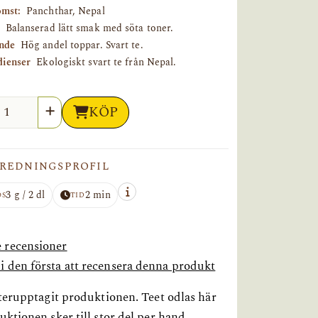
mst:
Panchthar, Nepal
Balanserad lätt smak med söta toner.
nde
Hög andel toppar. Svart te.
dienser
Ekologiskt svart te från Nepal.
l
KÖP
REDNINGSPROFIL
3 g / 2 dl
2 min
OS
TID
e recensioner
li den första att recensera denna produkt
återupptagit produktionen. Teet odlas här
ktionen sker till stor del per hand.