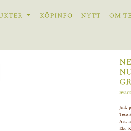
UKTER
KÖPINFO
NYTT
OM T
NE
NU
G
Svart
Jmf. p
Tesor
Art. 
Eko K