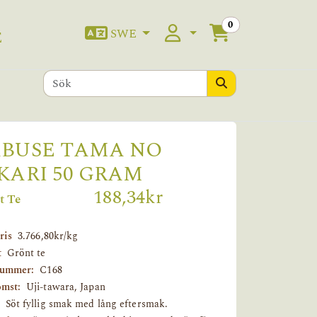
0
SWE
E
BUSE TAMA NO
KARI 50 GRAM
188,34kr
t Te
ris
3.766,80kr/kg
t
Grönt te
nummer:
C168
mst:
Uji-tawara, Japan
Söt fyllig smak med lång eftersmak.