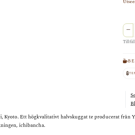
Utsee
Anta
Tillfäl
BE
TE
S
B
i, Kyoto. Ett högkvalitativt halvskuggat te producerat från 
kningen, ichibancha.