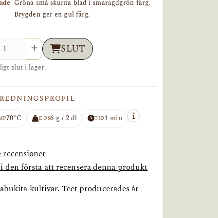
nde
Gröna små skurna blad i smaragdgrön färg.
Brygden ger en gul färg.
l
SLUT
ligt slut i lager.
REDNINGSPROFIL
70°C
6 g / 2 dl
1 min
MP
DOS
TID
e recensioner
li den första att recensera denna produkt
Yabukita kultivar. Teet producerades år