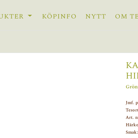
UKTER
KÖPINFO
NYTT
OM T
KA
HI
Grön
Jmf. p
Tesor
Art. 
Härko
Smak: