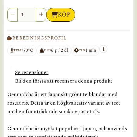
Antal
KÖP
BEREDNINGSPROFIL
70°C
6 g / 2 dl
1 min
TEMP
DOS
TID
Se recensioner
Bli den första att recensera denna produkt
Genmaicha är ett japanskt grönt te blandat med
rostat ris. Detta är en högkvalitativ variant av teet
med en framträdande smak av rostat ris.
Genmaicha är mycket populärt i Japan, och används