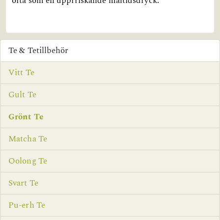
ofta som en uppfriskande måltidsdryck.
Te & Tetillbehör
Vitt Te
Gult Te
Grönt Te
Matcha Te
Oolong Te
Svart Te
Pu-erh Te