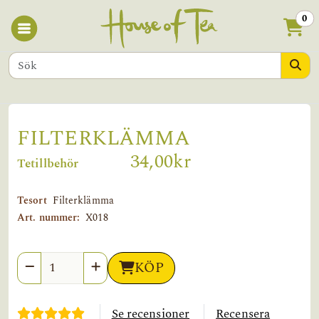
0
FILTERKLÄMMA
34,00kr
Tetillbehör
Tesort
Filterklämma
Art. nummer:
X018
Antal
KÖP
Se recensioner
Recensera