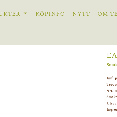
UKTER
KÖPINFO
NYTT
OM T
EA
Smak
Jmf. p
Tesor
Art. 
Smak:
Utsee
Ingre