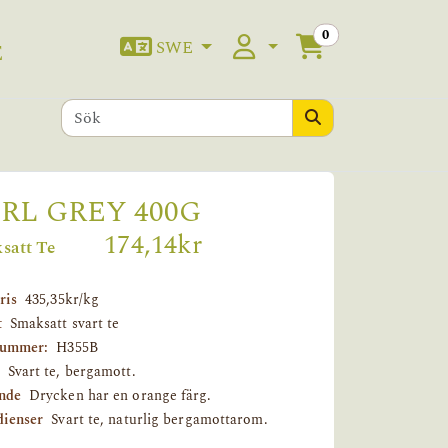
0
SWE
E
RL GREY 400G
174,14kr
satt Te
ris
435,35kr/kg
t
Smaksatt svart te
nummer:
H355B
Svart te, bergamott.
nde
Drycken har en orange färg.
dienser
Svart te, naturlig bergamottarom.