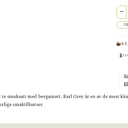
Anta
70
BE
TE
S
B
t te smaksatt med bergamott. Earl Grey är en av de mest kän
rliga smaktillsatser.