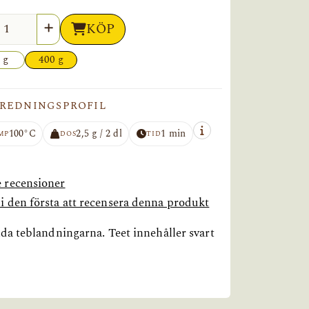
l
KÖP
 g
400 g
REDNINGSPROFIL
100°C
2,5 g / 2 dl
1 min
MP
DOS
TID
e recensioner
li den första att recensera denna produkt
da teblandningarna. Teet innehåller svart