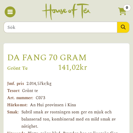
0
DA FANG 70 GRAM
141,02kr
Grönt Te
Jmf. pris
2.014,57kr/kg
Tesort
Grönt te
Art. nummer:
C073
Härkomst:
An Hui provinsen i Kina
Smak:
Subtil smak av rostningen som ger en mjuk och
balanserad ton, kombinerad med en mild smak av
nötighet.