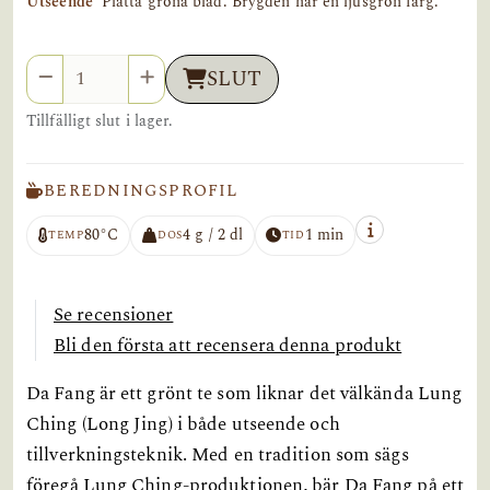
Utseende
Platta gröna blad. Brygden har en ljusgrön färg.
Antal
SLUT
Tillfälligt slut i lager.
BEREDNINGSPROFIL
80°C
4 g / 2 dl
1 min
TEMP
DOS
TID
Se recensioner
Bli den första att recensera denna produkt
Da Fang är ett grönt te som liknar det välkända Lung
Ching (Long Jing) i både utseende och
tillverkningsteknik. Med en tradition som sägs
föregå Lung Ching-produktionen, bär Da Fang på ett