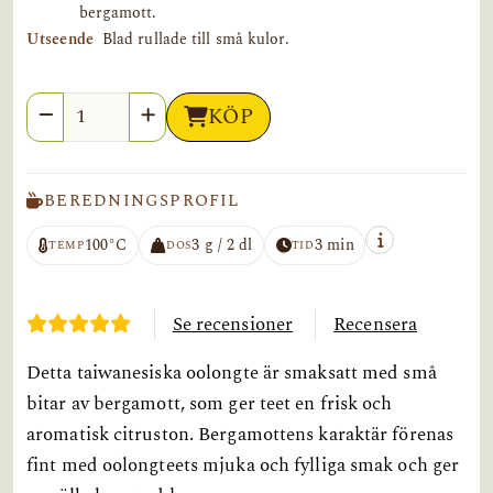
bergamott.
Utseende
Blad rullade till små kulor.
Antal
KÖP
BEREDNINGSPROFIL
100°C
3 g / 2 dl
3 min
TEMP
DOS
TID
Se recensioner
Recensera
Detta taiwanesiska oolongte är smaksatt med små
bitar av bergamott, som ger teet en frisk och
aromatisk citruston. Bergamottens karaktär förenas
fint med oolongteets mjuka och fylliga smak och ger