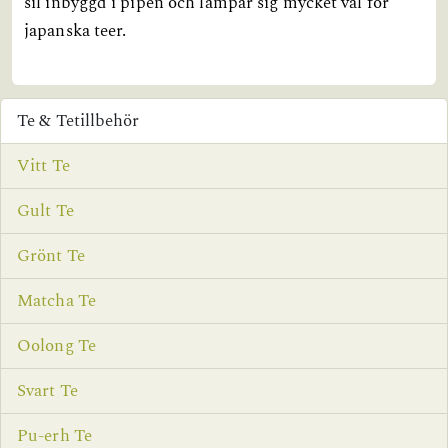
sil inbyggd i pipen och lämpar sig mycket väl för
japanska teer.
Te & Tetillbehör
Vitt Te
Gult Te
Grönt Te
Matcha Te
Oolong Te
Svart Te
Pu-erh Te