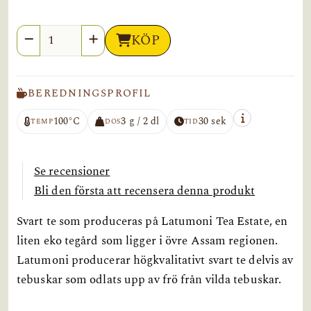
Antal
KÖP
BEREDNINGSPROFIL
100°C
3 g / 2 dl
30 sek
TEMP
DOS
TID
Se recensioner
Bli den första att recensera denna produkt
Svart te som produceras på Latumoni Tea Estate, en
liten eko tegård som ligger i övre Assam regionen.
Latumoni producerar högkvalitativt svart te delvis av
tebuskar som odlats upp av frö från vilda tebuskar.