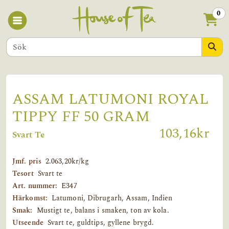
0
ASSAM LATUMONI ROYAL
TIPPY FF 50 GRAM
103,16kr
Svart Te
Jmf. pris
2.063,20kr/kg
Tesort
Svart te
Art. nummer:
E347
Härkomst:
Latumoni, Dibrugarh, Assam, Indien
Smak:
Mustigt te, balans i smaken, ton av kola.
Utseende
Svart te, guldtips, gyllene brygd.